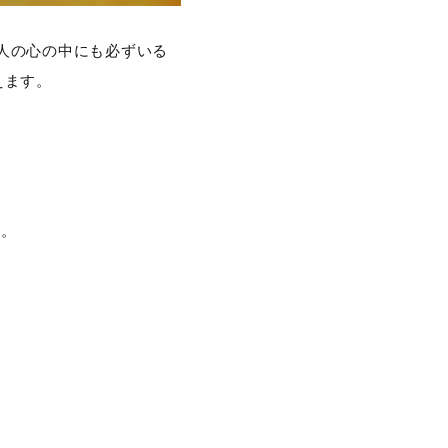
人の心の中にも必ずいる
えます。
す。
？
、