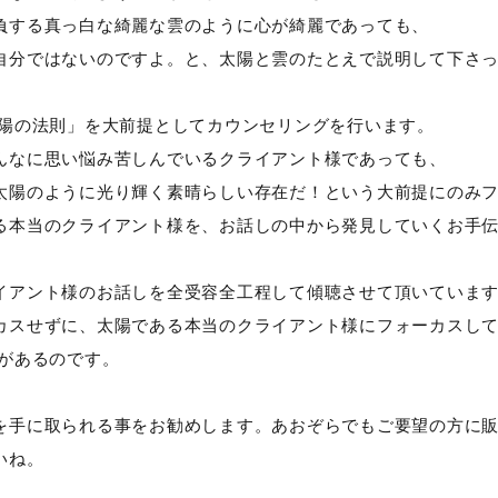
負する真っ白な綺麗な雲のように心が綺麗であっても、
自分ではないのですよ。と、太陽と雲のたとえで説明して下さ
太陽の法則」を大前提としてカウンセリングを行います。
んなに思い悩み苦しんでいるクライアント様であっても、
太陽のように光り輝く素晴らしい存在だ！という大前提にのみ
る本当のクライアント様を、お話しの中から発見していくお手
イアント様のお話しを全受容全工程して傾聴させて頂いていま
カスせずに、太陽である本当のクライアント様にフォーカスし
価があるのです。
を手に取られる事をお勧めします。あおぞらでもご要望の方に
いね。